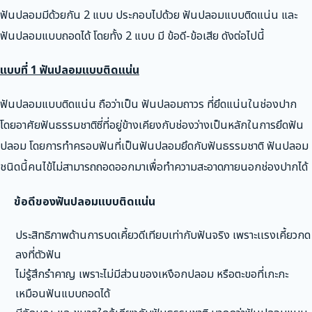
ฟันปลอมมีด้วยกัน 2 แบบ ประกอบไปด้วย ฟันปลอมแบบติดแน่น และ
ฟันปลอมแบบถอดได้ โดยทั้ง 2 แบบ มี ข้อดี-ข้อเสีย ดังต่อไปนี้
แบบที่ 1 ฟันปลอมแบบติดแน่น
ฟันปลอมแบบติดแน่น ถือว่าเป็น ฟันปลอมถาวร ที่ยึดแน่นในช่องปาก
โดยอาศัยฟันธรรมชาติซี่ที่อยู่ข้างเคียงกับช่องว่างเป็นหลักในการยึดฟัน
ปลอม โดยการทำครอบฟันที่เป็นฟันปลอมยึดกับฟันธรรมชาติ ฟันปลอม
ชนิดนี้คนไข้ไม่สามารถถอดออกมาเพื่อทำความสะอาดภายนอกช่องปากได้
ข้อดีของฟันปลอมเเบบติดเเน่น
ประสิทธิภาพด้านการบดเคี้ยวดีเทียบเท่ากับฟันจริง เพราะเเรงเคี้ยวกด
ลงที่ตัวฟัน
ไม่รู้สึกรำคาญ เพราะไม่มีส่วนของเหงือกปลอม หรือตะขอที่เกะกะ
เหมือนฟันแบบถอดได้