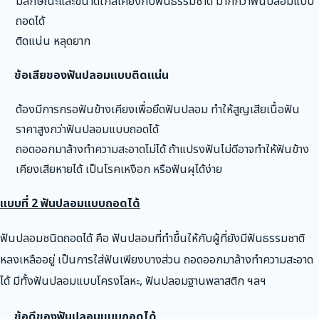
มีลักษณะและขนาดใกล้เคียงกับฟันธรรมชาติ มากกว่าฟันปลอมแบบ
ถอดได้
ติดแน่น หลุดยาก
ข้อเสียของฟันปลอมเเบบติดเเน่น
ต้องมีการกรอฟันข้างเคียงเพื่อยึดฟันปลอม ทำให้สูญเสียเนื้อฟัน
ราคาสูงกว่าฟันปลอมแบบถอดได้
ถอดออกมาล้างทำความสะอาดไม่ได้ ถ้าแปรงฟันไม่ดีอาจทำให้ฟันข้าง
เคียงเสียหายได้ เป็นโรคเหงือก หรือฟันผุได้ง่าย
แบบที่ 2 ฟันปลอมแบบถอดได้
ฟันปลอมชนิดถอดได้ คือ ฟันปลอมที่ทำขึ้นให้กับผู้ที่ยังมีฟันธรรมชาติ
หลงเหลืออยู่ เป็นการใส่ฟันเพียงบางส่วน ถอดออกมาล้างทำความสะอาด
ได้ มีทั้งฟันปลอมแบบโครงโลหะ, ฟันปลอมฐานพลาสติก ฯลฯ
ข้อดีของฟันปลอมเเบบถอดได้