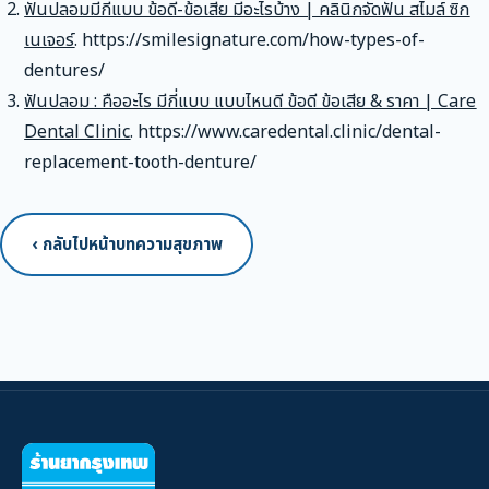
ฟันปลอมมีกี่แบบ ข้อดี-ข้อเสีย มีอะไรบ้าง | คลินิกจัดฟัน สไมล์ ซิก
เนเจอร์
. https://smilesignature.com/how-types-of-
dentures/
ฟันปลอม : คืออะไร มีกี่แบบ แบบไหนดี ข้อดี ข้อเสีย & ราคา | Care
Dental Clinic
. https://www.caredental.clinic/dental-
replacement-tooth-denture/
‹ กลับไปหน้าบทความสุขภาพ