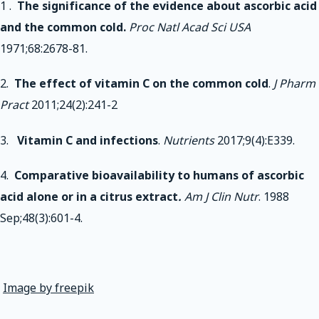
1 .
The significance of the evidence about ascorbic acid
and the common cold.
Proc Natl Acad Sci USA
1971;68:2678-81.
2.
The effect of vitamin C on the common cold
.
J Pharm
Pract
2011;24(2):241-2
3.
Vitamin C and infections
.
Nutrients
2017;9(4):E339.
4.
Comparative bioavailability to humans of ascorbic
acid alone or in a citrus extract
.
Am J Clin Nutr
. 1988
Sep;48(3):601-4.
Image by freepik