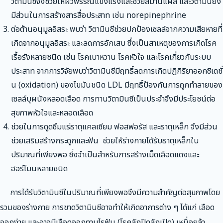
วิตามินซีจึงช่วยให้ผิวพรรณแข็งแรงและช่วยสมานแผล และวิตามินยัง
มีส่วนในการสร้างสารสื่อประสาท เช่น norepinephrine
ต่อต้านอนุมูลอิสระ พบว่า วิตามินซีช่วยปกป้องเซลล์จากความเสียหายที่
เกิดจากอนุมูลอิสระ และลดการอักเสบ ซึ่งเป็นสาเหตุของการเกิดโรค
เรื้อรังหลายชนิด เช่น โรคเบาหวาน โรคหัวใจ และโรคเกี่ยวกับระบบ
ประสาท จากการวิจัยพบว่าวิตามินซีมีฤทธิ์ลดการเกิดปฏิกิริยาออกซิเดชั่
น (oxidation) ของไขมันชนิด LDL มีฤทธิ์ป้องกันการถูกทำลายของ
เซลล์บุผนังหลอดเลือด การทานวิตามินซีเป็นประจำจึงมีประโยชน์ต่อ
สุขภาพหัวใจและหลอดเลือด
ช่วยในการดูดซึมแร่ธาตุแคลเซียม ฟอสฟอรัส และธาตุเหล็ก จึงมีส่วน
ช่วยเสริมสร้างกระดูกและฟัน ช่วยให้ร่างกายได้รับธาตุเหล็กใน
ปริมาณที่เพียงพอ ซึ่งจำเป็นสำหรับการสร้างเม็ดเลือดแดงและ
ฮอร์โมนหลายชนิด
การได้รับวิตามินซีในปริมาณที่เพียงพอจึงมีความสำคัญต่อสุขภาพโดย
รวมของร่างกาย การขาดวิตามินซีอาจทำให้เกิดอาการต่าง ๆ ได้แก่ เลือด
ออกง่าย และอาจมีเลือดออกตามไรฟัน (โรคลักปิดลักเปิด) เหนื่อยล้า