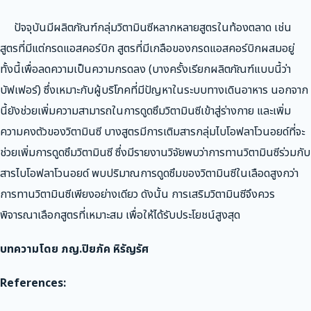
ปัจจุบันมีผลิตภัณฑ์กลุ่มวิตามินซีหลากหลายสูตรในท้องตลาด เช่น
สูตรที่มีแต่กรดแอสคอร์บิก สูตรที่มีเกลือของกรดแอสคอร์บิกผสมอยู่
ทั้งนี้เพื่อลดความเป็นความกรดลง (บางครั้งเรียกผลิตภัณฑ์แบบนี้ว่า
บัฟเฟอร์) ซึ่งเหมาะกับผู้บริโภคที่มีปัญหาในระบบทางเดินอาหาร นอกจาก
นี้ยังช่วยเพิ่มความสามารถในการดูดซึมวิตามินซีเข้าสู่ร่างกาย และเพิ่ม
ความคงตัวของวิตามินซี บางสูตรมีการเติมสารกลุ่มไบโอฟลาโวนอยด์ที่จะ
ช่วยเพิ่มการดูดซึมวิตามินซี ซึ่งมีรายงานวิจัยพบว่าการทานวิตามินซีร่วมกับ
สารไบโอฟลาโวนอยด์ พบปริมาณการดูดซึมของวิตามินซีในเลือดสูงกว่า
การทานวิตามินซีเพียงอย่างเดียว ดังนั้น การเสริมวิตามินซีจึงควร
พิจารณาเลือกสูตรที่เหมาะสม เพื่อให้ได้รับประโยชน์สูงสุด
บทความโดย ภญ.ปิยภัค หิรัญรัศ
References: