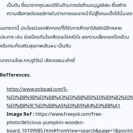
เป็นต้น ซึ่งมาจากคุณสมบัติในด้านการต่อต้านอนุมูลอิสระ ซึ่งสร้าง
ความเสียหายต่อเซลล์ภายในร่างกายและอาจนำไปสู่โรคมะเร็งได้นั่นเอง
นอกจากนี้ ประโยชน์ของฟักทองที่ได้รับการศึกษาวิจัยยังมีอีกหลาย
ประการ เช่น ช่วยป้องกันโรคหืดและโรคหัวใจ ลดความเสี่ยงของโรคอ้วน
หรือกระทั่งเสริมสุขภาพเส้นผม เป็นต้น
บทความโดย ภก.ภูริวัจน์ เลิศเดชธนะศักดิ์
Refferences.
https://www.pobpad.com/5-
%E0%B8%9B%E0%B8%A3%E0%B8%B0%E0%B9%82%E0%
%E0%B8%9C%E0%B8%A5%E0%B9%84%E0%B8%A1
Image Ref :
https://www.freepik.com/free-
photo/delicious-pumpkin-wooden-
board_10109085.htm#fromView=search&page=1&positi