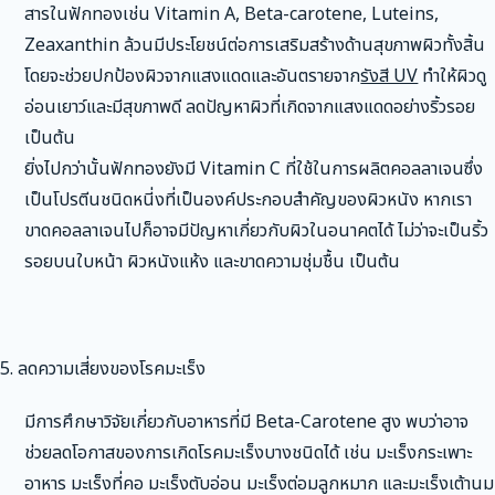
สารในฟักทองเช่น Vitamin A, Beta-carotene, Luteins,
Zeaxanthin ล้วนมีประโยชน์ต่อการเสริมสร้างด้านสุขภาพผิวทั้งสิ้น
โดยจะช่วยปกป้องผิวจากแสงแดดและอันตรายจาก
รังสี UV
ทำให้ผิวดู
อ่อนเยาว์และมีสุขภาพดี ลดปัญหาผิวที่เกิดจากแสงแดดอย่างริ้วรอย
เป็นต้น
ยิ่งไปกว่านั้นฟักทองยังมี Vitamin C ที่ใช้ในการผลิตคอลลาเจนซึ่ง
เป็นโปรตีนชนิดหนี่งที่เป็นองค์ประกอบสำคัญของผิวหนัง หากเรา
ขาดคอลลาเจนไปก็อาจมีปัญหาเกี่ยวกับผิวในอนาคตได้ ไม่ว่าจะเป็นริ้ว
รอยบนใบหน้า ผิวหนังแห้ง และขาดความชุ่มชื้น เป็นต้น
5. ลดความเสี่ยงของโรคมะเร็ง
มีการศึกษาวิจัยเกี่ยวกับอาหารที่มี Beta-Carotene สูง พบว่าอาจ
ช่วยลดโอกาสของการเกิดโรคมะเร็งบางชนิดได้ เช่น มะเร็งกระเพาะ
อาหาร มะเร็งที่คอ มะเร็งตับอ่อน มะเร็งต่อมลูกหมาก และมะเร็งเต้านม